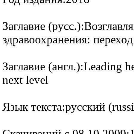
Заглавие (русс.):
Возглавля
здравоохранения: перехо
Заглавие (англ.):
Leading he
next level
Язык текста:
русский (russ
Cкачиваний с 08.10.2009: