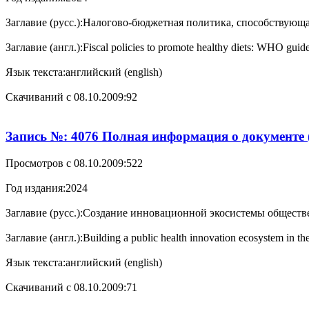
Заглавие (русс.):
Налогово-бюджетная политика, способствующ
Заглавие (англ.):
Fiscal policies to promote healthy diets: WHO guide
Язык текста:
английский (english)
Cкачиваний с 08.10.2009:
92
Запись №: 4076 Полная информация о документе 
Просмотров с 08.10.2009:
522
Год издания:
2024
Заглавие (русс.):
Создание инновационной экосистемы обществен
Заглавие (англ.):
Building a public health innovation ecosystem in
Язык текста:
английский (english)
Cкачиваний с 08.10.2009:
71