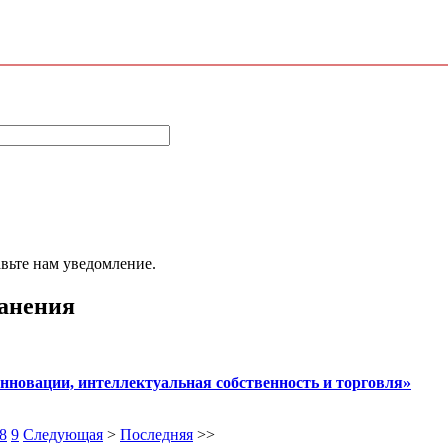
авьте нам уведомление.
ранения
нновации, интеллектуальная собственность и торговля»
8
9
Следующая
>
Последняя
>>