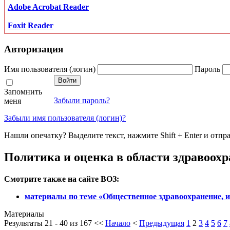
Adobe Acrobat Reader
Foxit Reader
Авторизация
Имя пользователя (логин)
Пароль
Запомнить
Забыли пароль?
меня
Забыли имя пользователя (логин)?
Нашли опечатку? Выделите текст, нажмите Shift + Enter и отпр
Политика и оценка в области здравоох
Смотрите также на сайте ВОЗ:
материалы по теме «Общественное здравоохранение, и
Материалы
Результаты 21 - 40 из 167
<<
Начало
<
Предыдущая
1
2
3
4
5
6
7