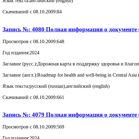
Язык текста:
английский (english)
Cкачиваний с 08.10.2009:
84
Запись №: 4080 Полная информация о документе 
Просмотров с 08.10.2009:
648
Год издания:
2024
Заглавие (русс.):
Дорожная карта в поддержку здоровья и благоп
Заглавие (англ.):
Roadmap for health and well-being in Central Asia (
Язык текста:
русский (russian),английский (english)
Cкачиваний с 08.10.2009:
661
Запись №: 4079 Полная информация о документе 
Просмотров с 08.10.2009:
569
Год издания:
2024