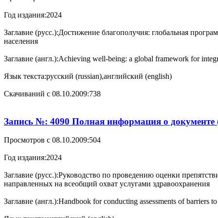
Год издания:
2024
Заглавие (русс.):
Достижение благополучия: глобальная програм
населения
Заглавие (англ.):
Achieving well-being: a global framework for integr
Язык текста:
русский (russian),английский (english)
Cкачиваний с 08.10.2009:
738
Запись №: 4090 Полная информация о документе 
Просмотров с 08.10.2009:
504
Год издания:
2024
Заглавие (русс.):
Руководство по проведению оценки препятств
направленных на всеобщий охват услугами здравоохранения
Заглавие (англ.):
Handbook for conducting assessments of barriers to 