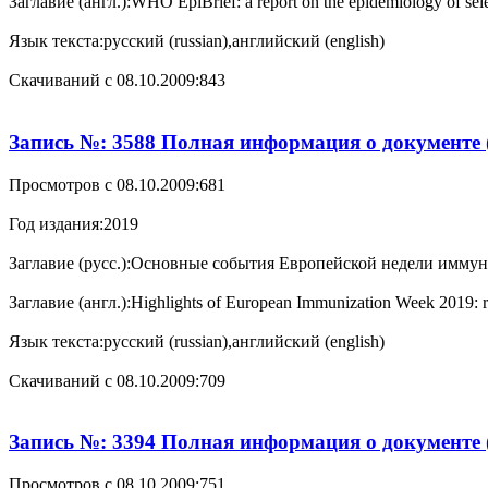
Заглавие (англ.):
WHO EpiBrief: a report on the epidemiology of sel
Язык текста:
русский (russian),английский (english)
Cкачиваний с 08.10.2009:
843
Запись №: 3588 Полная информация о документе 
Просмотров с 08.10.2009:
681
Год издания:
2019
Заглавие (русс.):
Основные события Европейской недели иммуниза
Заглавие (англ.):
Highlights of European Immunization Week 2019: rep
Язык текста:
русский (russian),английский (english)
Cкачиваний с 08.10.2009:
709
Запись №: 3394 Полная информация о документе 
Просмотров с 08.10.2009:
751