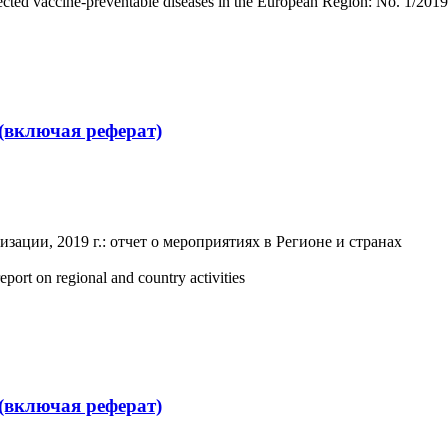
ected vaccine-preventable diseases in the European Region: No. 1/2019
(включая реферат)
ции, 2019 г.: отчет о мероприятиях в Регионе и странах
ort on regional and country activities
(включая реферат)