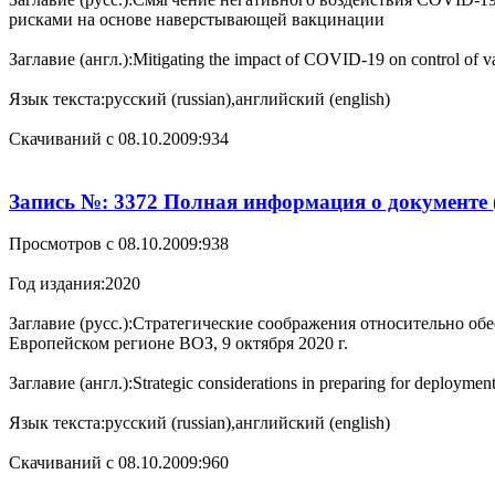
рисками на основе наверстывающей вакцинации
Заглавие (англ.):
Mitigating the impact of COVID-19 on control of va
Язык текста:
русский (russian),английский (english)
Cкачиваний с 08.10.2009:
934
Запись №: 3372 Полная информация о документе 
Просмотров с 08.10.2009:
938
Год издания:
2020
Заглавие (русс.):
Стратегические соображения относительно об
Европейском регионе ВОЗ, 9 октября 2020 г.
Заглавие (англ.):
Strategic considerations in preparing for deploy
Язык текста:
русский (russian),английский (english)
Cкачиваний с 08.10.2009:
960