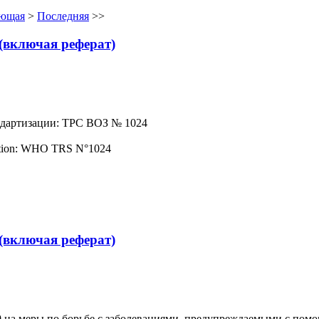
ющая
>
Последняя
>>
(включая реферат)
ндартизации: ТРС ВОЗ № 1024
zation: WHO TRS N°1024
(включая реферат)
 на меры по борьбе с заболеваниями, предупреждаемыми с пом