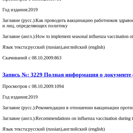
Год издания:
2019
Заглавие (русс.):
Как проводить вакцинацию работников здраво
и лиц, определяющих политику
Заглавие (англ.):
How to implement seasonal influenza vaccination o
Язык текста:
русский (russian),английский (english)
Cкачиваний с 08.10.2009:
863
Запись №: 3229 Полная информация о документе 
Просмотров с 08.10.2009:
1094
Год издания:
2019
Заглавие (русс.):
Рекомендации в отношении вакцинации против 
Заглавие (англ.):
Recommendations on influenza vaccination during 
Язык текста:
русский (russian),английский (english)