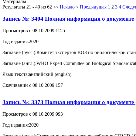
Материалы
Результаты 21 - 40 из 62
<<
Начало
<
Предыдущая
1
2
3
4
Следу
Запись №: 3404 Полная информация о документе 
Просмотров с 08.10.2009:
1155
Год издания:
2020
Заглавие (русс.):
Комитет экспертов ВОЗ по биологической ста
Заглавие (англ.):
WHO Expert Committee on Biological Standardi
Язык текста:
английский (english)
Cкачиваний с 08.10.2009:
157
Запись №: 3373 Полная информация о документе 
Просмотров с 08.10.2009:
993
Год издания:
2020
Заглавие (русс.):
Смягчение негативного воздействия COVID-19