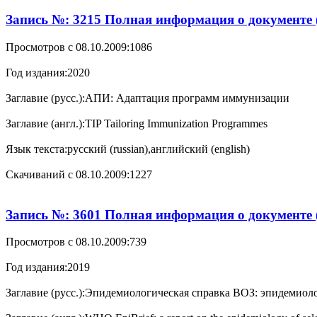
Запись №: 3215 Полная информация о документе 
Просмотров с 08.10.2009:
1086
Год издания:
2020
Заглавие (русс.):
АПИ: Адаптация программ иммунизации
Заглавие (англ.):
TIP Tailoring Immunization Programmes
Язык текста:
русский (russian),английский (english)
Cкачиваний с 08.10.2009:
1227
Запись №: 3601 Полная информация о документе 
Просмотров с 08.10.2009:
739
Год издания:
2019
Заглавие (русс.):
Эпидемиологическая справка ВОЗ: эпидемиоло