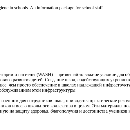
giene in schools. An information package for school staff
итарии и гигиены (WASH) – чрезвычайно важное условие для об
рового развития детей. Создание школ, содействующих укреплен
ьшее, чем просто обеспечение в школах надлежащей инфраструк
 обслуживанием этой инфраструктуры.
наченном для сотрудников школ, приводятся практические рек
иков и всего школьного коллектива в целом. Эти материалы по
ю на защиту здоровья, благополучия и достоинства учеников и