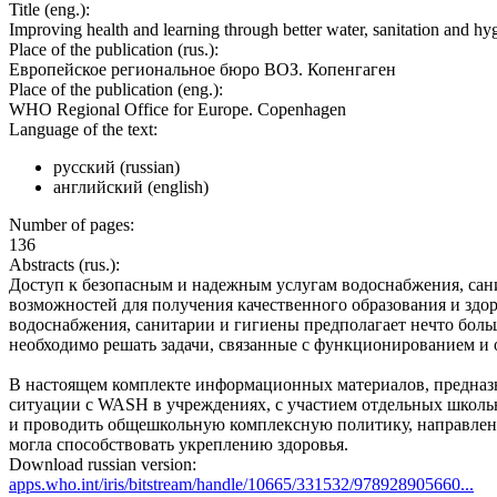
Title (eng.):
Improving health and learning through better water, sanitation and hy
Place of the publication (rus.):
Европейское региональное бюро ВОЗ. Копенгаген
Place of the publication (eng.):
WHO Regional Office for Europe. Copenhagen
Language of the text:
русский (russian)
английский (english)
Number of pages:
136
Abstracts (rus.):
Доступ к безопасным и надежным услугам водоснабжения, сан
возможностей для получения качественного образования и здо
водоснабжения, санитарии и гигиены предполагает нечто бол
необходимо решать задачи, связанные с функционированием и
В настоящем комплекте информационных материалов, предназ
ситуации с WASH в учреждениях, с участием отдельных школьн
и проводить общешкольную комплексную политику, направленну
могла способствовать укреплению здоровья.
Download russian version:
apps.who.int/iris/bitstream/handle/10665/331532/978928905660...