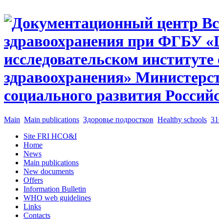
Main
Main publications
Здоровье подростков
Healthy schools
31
Site FRI HCO&I
Home
News
Main publications
New documents
Offers
Information Bulletin
WHO web guidelines
Links
Contacts