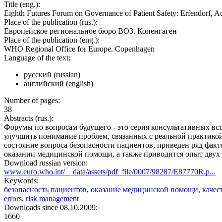
Title (eng.):
Eighth Futures Forum on Governance of Patient Safety: Erfendorf, Au
Place of the publication (rus.):
Европейское региональное бюро ВОЗ. Копенгаген
Place of the publication (eng.):
WHO Regional Office for Europe. Copenhagen
Language of the text:
русский (russian)
английский (english)
Number of pages:
38
Abstracts (rus.):
Форумы по вопросам будущего - это серия консультативных вст
улучшить понимание проблем, связанных с реальной практикой
состояние вопроса безопасности пациентов, приведен ряд фа
оказании медицинской помощи, а также приводится опыт двух
Download russian version:
www.euro.who.int/__data/assets/pdf_file/0007/98287/E87770R.p...
Keywords:
безопасность пациентов
,
оказание медицинской помощи
,
качес
errors
,
risk management
Downloads since 08.10.2009:
1660