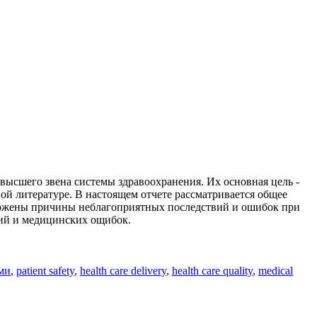
 высшего звена системы здравоохранения. Их основная цель -
й литературе. В настоящем отчете рассматривается общее
зложены причины неблагоприятных последствий и ошибок при
ний и медицинских ощибок.
ми
,
patient safety
,
health care delivery
,
health care quality
,
medical