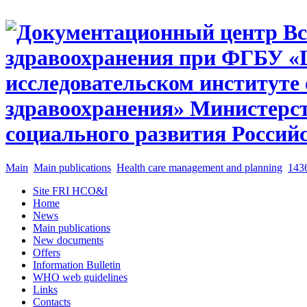
Main
Main publications
Health care management and planning
143
Site FRI HCO&I
Home
News
Main publications
New documents
Offers
Information Bulletin
WHO web guidelines
Links
Contacts