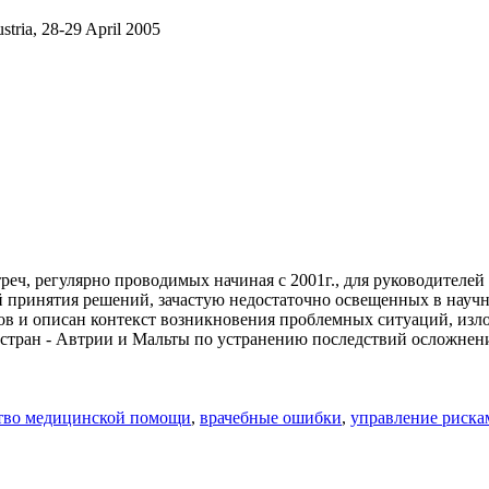
stria, 28-29 April 2005
реч, регулярно проводимых начиная с 2001г., для руководителей
 принятия решений, зачастую недостаточно освещенных в научно
ктов и описан контекст возникновения проблемных ситуаций, и
 стран - Автрии и Мальты по устранению последствий осложне
тво медицинской помощи
,
врачебные ошибки
,
управление риска