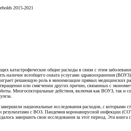
useholds 2015-2021
щих катастрофические общие расходы в связи с этим заболевание
ить наличие всеобщего охвата услугами здравоохранения (ВОУЗ
играет решающую роль в минимизации прямых медицинских расхо
отвращении или смягчении других причин, связанных с экономи
 работы. Многосекторальные действия, включая как ВОУЗ, так и
улеза.
ан завершили национальные исследования расходов, с которыми с
и результатами с ВОЗ. Пандемия коронавирусной инфекции (COV
м удалось завершить свои исследования за этот период. Эта кни