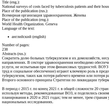
Title (eng.):
National surveys of costs faced by tuberculosis patients and their ho
Place of the publication (rus.):
Всемирная организация здравоохранения. Женева
Place of the publication (eng.):
World Health Organization. Geneva
Language of the text:
английский (english)
Number of pages:
238
Abstracts (rus.):
Сократить долю больных туберкулезом и их домохозяйств, несу
направлениях. В секторе здравоохранения необходимо обеспеч
услуги, не испытывая при этом финансовых трудностей. ВОУЗ 
труд и социальное обеспечение) играют ключевую роль в пред
туберкулезом, таких как потеря рабочего времени или потеря
Второго основного принципа Стратегии по ликвидации туберк
В период с 2015 г. по конец 2021 г. в общей сложности 20 стр
используя методы, рекомендованные ВОЗ, и поделились своим
планирования в 2020 и 2021 годах; тем не менее, трем страна
национальных исследованиях.