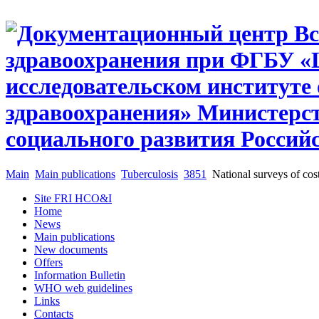
Main
Main publications
Tuberculosis
3851
National surveys of cost
Site FRI HCO&I
Home
News
Main publications
New documents
Offers
Information Bulletin
WHO web guidelines
Links
Contacts