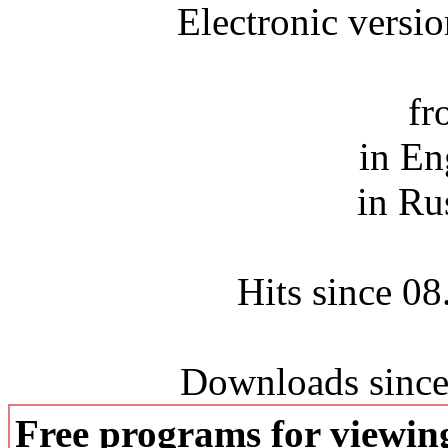
Electronic versi
fr
in En
in Ru
Hits since 0
Downloads since
Free programs for viewi