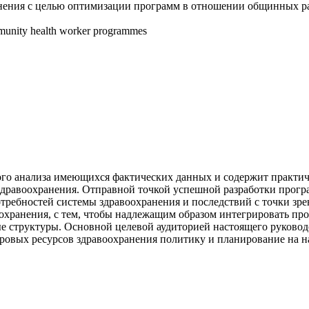
анения с целью оптимизации программ в отношении общинных р
mmunity health worker programmes
кого анализа имеющихся фактических данных и содержит практи
дравоохранения. Отправной точкой успешной разработки прог
отребностей системы здравоохранения и последствий с точки зр
воохранения, с тем, чтобы надлежащим образом интегрировать 
 структуры. Основной целевой аудиторией настоящего руковод
ровых ресурсов здравоохранения политику и планирование на н