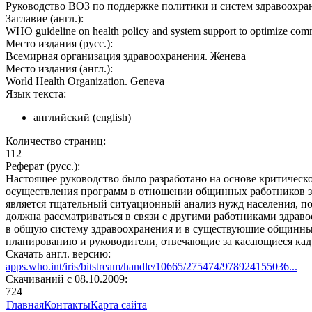
Руководство ВОЗ по поддержке политики и систем здравоохр
Заглавие (англ.):
WHO guideline on health policy and system support to optimize co
Место издания (русс.):
Всемирная организация здравоохранения. Женева
Место издания (англ.):
World Health Organization. Geneva
Язык текста:
английский (english)
Количество страниц:
112
Реферат (русс.):
Настоящее руководство было разработано на основе критичес
осуществления программ в отношении общинных работников з
является тщательный ситуационный анализ нужд населения, п
должна рассматриваться в связи с другими работниками здра
в общую систему здравоохранения и в существующие общинные
планированию и руководители, отвечающие за касающиеся кад
Скачать англ. версию:
apps.who.int/iris/bitstream/handle/10665/275474/978924155036...
Cкачиваний с 08.10.2009:
724
Главная
Контакты
Карта сайта