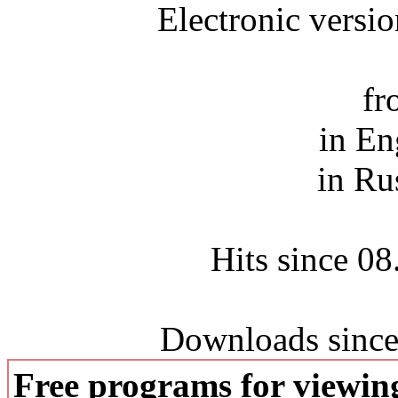
Electronic versi
fr
in En
in Ru
Hits since 0
Downloads since
Free programs for viewi