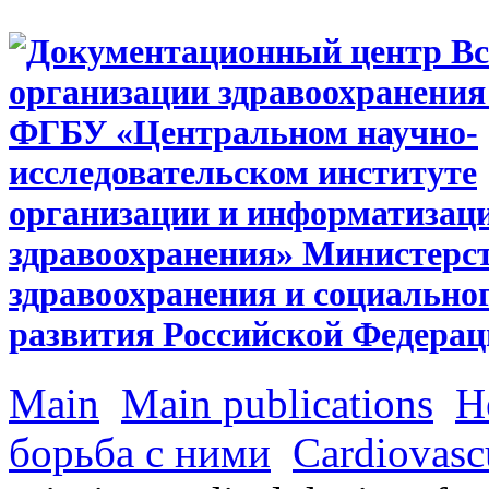
Main
Main publications
Н
борьба с ними
Cardiovascu