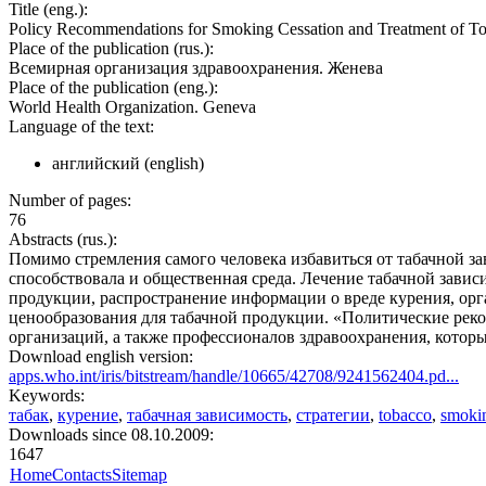
Title (eng.):
Policy Recommendations for Smoking Cessation and Treatment of 
Place of the publication (rus.):
Всемирная организация здравоохранения. Женева
Place of the publication (eng.):
World Health Organization. Geneva
Language of the text:
английский (english)
Number of pages:
76
Abstracts (rus.):
Помимо стремления самого человека избавиться от табачной з
способствовала и общественная среда. Лечение табачной завис
продукции, распространение информации о вреде курения, ор
ценообразования для табачной продукции. «Политические рек
организаций, а также профессионалов здравоохранения, котор
Download english version:
apps.who.int/iris/bitstream/handle/10665/42708/9241562404.pd...
Keywords:
табак
,
курение
,
табачная зависимость
,
стратегии
,
tobacco
,
smoki
Downloads since 08.10.2009:
1647
Home
Contacts
Sitemap