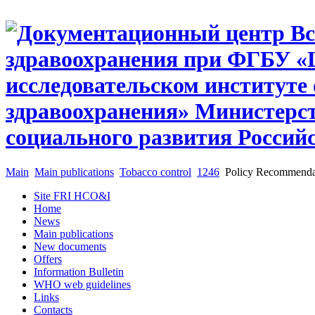
Main
Main publications
Tobacco control
1246
Policy Recommendat
Site FRI HCO&I
Home
News
Main publications
New documents
Offers
Information Bulletin
WHO web guidelines
Links
Contacts