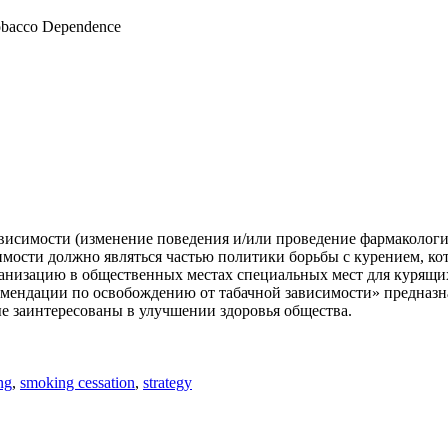
Tobacco Dependence
ависимости (изменение поведения и/или проведение фармакологи
имости должно являться частью политики борьбы с курением, кот
ганизацию в общественных местах специальных мест для курящи
омендации по освобождению от табачной зависимости» предназ
ые заинтересованы в улучшении здоровья общества.
ng
,
smoking cessation
,
strategy