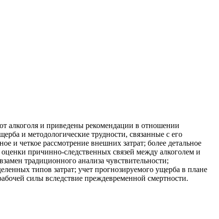
от алкоголя и приведены рекомендации в отношении
ерба и методологические трудности, связанные с его
е и четкое рассмотрение внешних затрат; более детальное
 оценки причинно-следственных связей между алкоголем и
взамен традиционного анализа чувствительности;
ленных типов затрат; учет прогнозируемого ущерба в плане
ь рабочей силы вследствие преждевременной смертности.