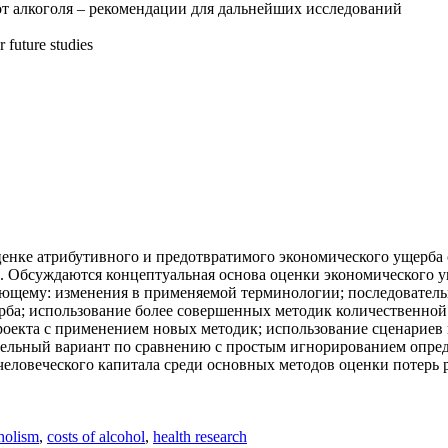
т алкоголя – рекомендации для дальнейших исследований
 future studies
енке атрибутивного и предотвратимого экономического ущерба 
 Обсуждаются концептуальная основа оценки экономического ущ
щему: изменения в применяемой терминологии; последовательно
ба; использование более совершенных методик количественной
екта с применением новых методик; использование сценариев 
ельный вариант по сравнению с простым игнорированием опреде
а человеческого капитала среди основных методов оценки потер
holism
,
costs of alcohol
,
health research