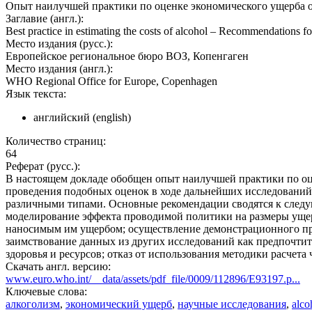
Опыт наилучшей практики по оценке экономического ущерба о
Заглавие (англ.):
Best practice in estimating the costs of alcohol – Recommendations for
Место издания (русс.):
Европейское региональное бюро ВОЗ, Копенгаген
Место издания (англ.):
WHO Regional Office for Europe, Copenhagen
Язык текста:
английский (english)
Количество страниц:
64
Реферат (русс.):
В настоящем докладе обобщен опыт наилучшей практики по оц
проведения подобных оценок в ходе дальнейших исследований.
различными типами. Основные рекомендации сводятся к следую
моделирование эффекта проводимой политики на размеры ущер
наносимым им ущербом; осуществление демонстрационного про
заимствование данных из других исследований как предпочтит
здоровья и ресурсов; отказ от использования методики расчет
Скачать англ. версию:
www.euro.who.int/__data/assets/pdf_file/0009/112896/E93197.p...
Ключевые слова:
алкоголизм
,
экономический ущерб
,
научные исследования
,
alco