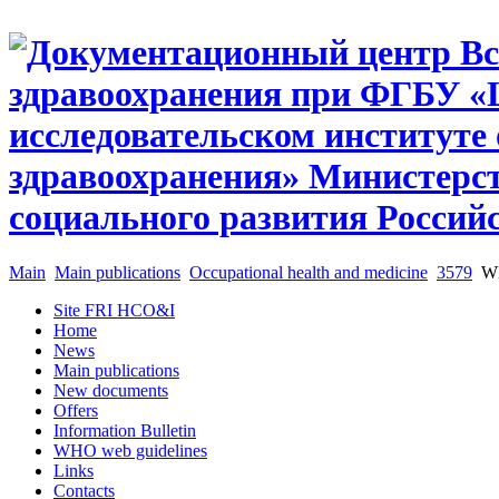
Main
Main publications
Occupational health and medicine
3579
WHO
Site FRI HCO&I
Home
News
Main publications
New documents
Offers
Information Bulletin
WHO web guidelines
Links
Contacts