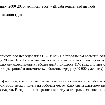
jury, 2000-2016: technical report with data sources and methods
анизация труда
совместного исследования ВОЗ и МОТ о глобальном бремени бол
од 2000-2016 г. В нем отмечается, что большинство случаев сме
долю неинфекционных заболеваний пришлось 81% всех случаев 
0 000 умерших) и ишемическая болезнь сердца (350 000 умерших
факторов, в том числе чрезмерная продолжительность рабочего 
кторов риска и шума на рабочем месте. Ключевым фактором рис
 смерти. Воздействие загрязнения воздуха (твердых взвешенных 