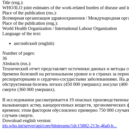
Title (eng.):
WHO/ILO joint estimates of the work-related burden of disease and in
Place of the publication (rus.):
Всемирная организация здравоохранения / Международная орг
Place of the publication (eng.):
World Health Organization / International Labour Organization
Language of the text:
английский (english)
Number of pages:
36
Abstracts (rus.):
Технический отчет представляет источники данных и методы 
бремени болезней на региональном уровне и в странах за пери
респираторными и сердечно-сосудистыми заболеваниями. На 
обструктивная болезнь легких (450 000 умерших); инсульт (40
смерти (360 000 умерших).
В исследовании рассматривается 19 опасных производственных 
вызывающих астму, канцерогенных веществ, эргономических фа
времени; этим фактором обусловлено примерно 750 000 случаев
случаев смерти.
Download english version:
iris.who.int/server/api/core/bitstreams/1dc15882-213e-46a0-b...