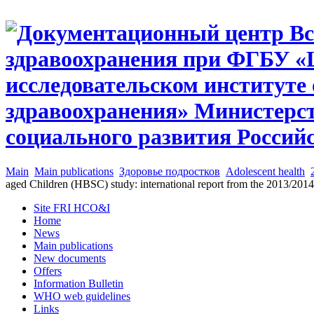
Main
Main publications
Здоровье подростков
Adolescent health
aged Children (HBSC) study: international report from the 2013/201
Site FRI HCO&I
Home
News
Main publications
New documents
Offers
Information Bulletin
WHO web guidelines
Links