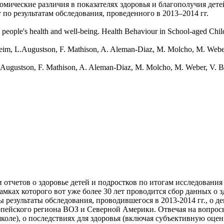
омические различия в показателях здоровья и благополучия дет
по результатам обследования, проведенного в 2013–2014 гг.
people's health and well-being. Health Behaviour in School-aged Chil
sheim, L.Augustson, F. Mathison, A. Aleman-Diaz, M. Molcho, M. Web
, L.Augustson, F. Mathison, A. Aleman-Diaz, M. Molcho, M. Weber, V.
отчетов о здоровье детей и подростков по итогам исследования
мках которого вот уже более 30 лет проводится сбор данных о 
ены результаты обследования, проводившегося в 2013-2014 гг., о
ропейского региона ВОЗ и Северной Америки. Отвечая на вопрос
коле), о последствиях для здоровья (включая субъективную оцен