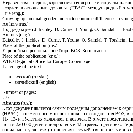
Неравенства в период взросления: гендерные и социально-экон
возраста в отношении здоровья" (HBSC): международный отчет 
Title (eng.):
Growing up unequal: gender and socioeconomic differences in young 
Authors (rus.):
Под редакцией J. Inchley, D. Currie, T. Young, O. Samdal, T. Tor
Authors (eng.):
Edited by J. Inchley, D. Currie, T. Young, O. Samdal, T. Torsheim
Place of the publication (rus.):
Европейское региональное бюро ВОЗ. Копенгаген
Place of the publication (eng.):
WHO Regional Office for Europe. Copenhagen
Language of the text:
русский (russian)
английский (english)
Number of pages:
277
Abstracts (rus.):
Этот документ является самым последним дополнением к серии 
(HBSC) – совместного многостранового исследования ВОЗ, в ра
11-, 13- и 15-летних мальчиков и девочек. В отчете представл
почти 220 000 детей и подростков в 42 странах и регионах Ев
социальных условиях (отношения с семьей, сверстниками и в ш