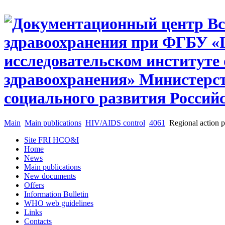
Main
Main publications
HIV/AIDS control
4061
Regional action p
Site FRI HCO&I
Home
News
Main publications
New documents
Offers
Information Bulletin
WHO web guidelines
Links
Contacts