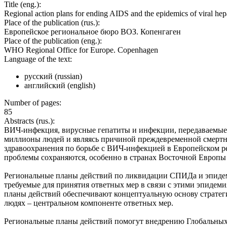
Title (eng.):
Regional action plans for ending AIDS and the epidemics of viral hepa
Place of the publication (rus.):
Европейское региональное бюро ВОЗ. Копенгаген
Place of the publication (eng.):
WHO Regional Office for Europe. Copenhagen
Language of the text:
русский (russian)
английский (english)
Number of pages:
85
Abstracts (rus.):
ВИЧ-инфекция, вирусные гепатиты и инфекции, передаваемые 
миллионы людей и являясь причиной преждевременной смертно
здравоохранения по борьбе с ВИЧ-инфекцией в Европейском р
проблемы сохраняются, особенно в странах Восточной Европы
Региональные планы действий по ликвидации СПИДа и эпидеми
требуемые для принятия ответных мер в связи с этими эпидем
планы действий обеспечивают концептуальную основу стратег
людях – центральном компоненте ответных мер.
Региональные планы действий помогут внедрению Глобальных 