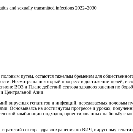
titis and sexually transmitted infections 2022–2030
половым путем, остаются тяжелым бременем для общественного
сти. Несмотря на некоторый прогресс в достижении целей, из
егионе ВОЗ и Плане действий сектора здравоохранения по борь
 и Центральной Азии.
й вирусных гепатитов и инфекций, передаваемых половым путем
иями. Основываясь на достигнутом прогрессе и уроках, получе
ической комбинации подходов, ориентированных на борьбу с ко
стратегий сектора здравоохранения по ВИЧ, вирусному гепати