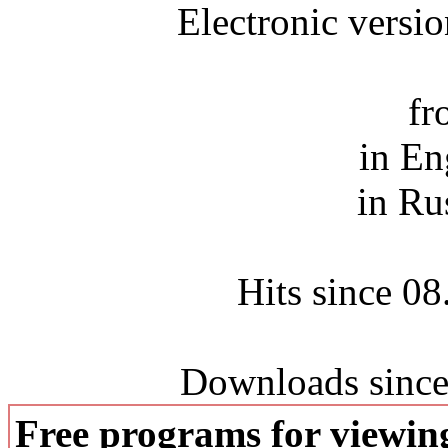
Electronic versi
fr
in En
in Ru
Hits since 0
Downloads since
Free programs for viewi