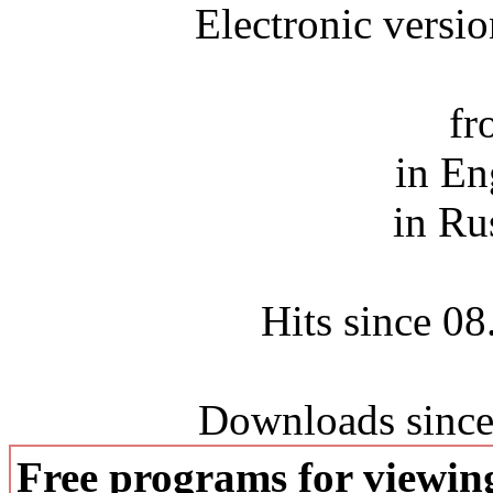
Electronic versi
fr
in En
in Ru
Hits since 0
Downloads since
Free programs for viewi