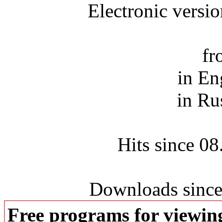
Electronic versi
fr
in En
in Ru
Hits since 0
Downloads since
Free programs for viewi