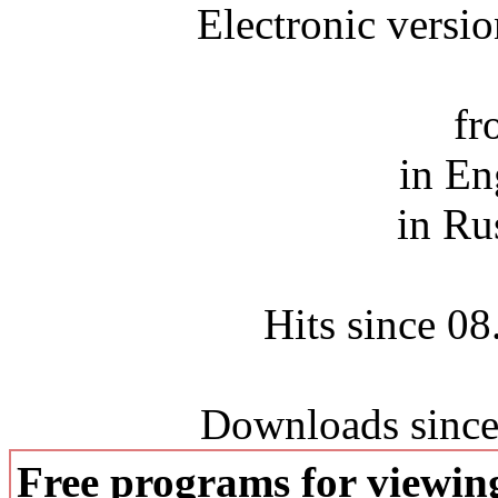
Electronic versi
fr
in En
in Ru
Hits since 0
Downloads since
Free programs for viewi