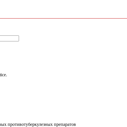
tice.
вых противотуберкулезных препаратов