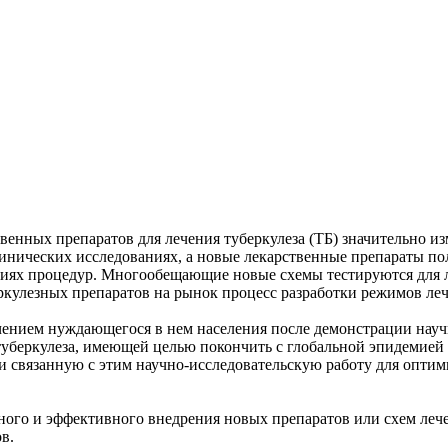
твенных препаратов для лечения туберкулеза (ТБ) значительно и
линических исследованиях, а новые лекарственные препараты по
ях процедур. Многообещающие новые схемы тестируются для ле
кулезных препаратов на рынок процесс разработки режимов лече
ением нуждающегося в нем населения после демонстрации науч
уберкулеза, имеющей целью покончить с глобальной эпидемией Т
 и связанную с этим научно-исследовательскую работу для опти
ного и эффективного внедрения новых препаратов или схем леч
в.