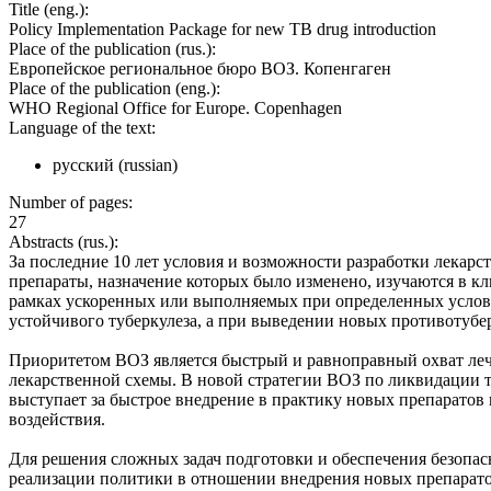
Title (eng.):
Policy Implementation Package for new TB drug introduction
Place of the publication (rus.):
Европейское региональное бюро ВОЗ. Копенгаген
Place of the publication (eng.):
WHO Regional Office for Europe. Copenhagen
Language of the text:
русский (russian)
Number of pages:
27
Abstracts (rus.):
За последние 10 лет условия и возможности разработки лекарс
препараты, назначение которых было изменено, изучаются в к
рамках ускоренных или выполняемых при определенных услови
устойчивого туберкулеза, а при выведении новых противотубер
Приоритетом ВОЗ является быстрый и равноправный охват леч
лекарственной схемы. В новой стратегии ВОЗ по ликвидации т
выступает за быстрое внедрение в практику новых препаратов
воздействия.
Для решения сложных задач подготовки и обеспечения безопас
реализации политики в отношении внедрения новых препарато