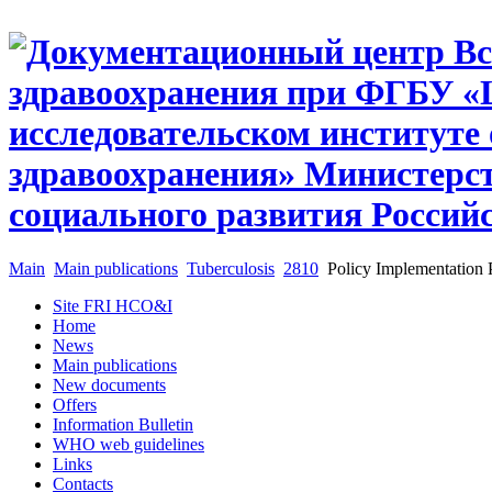
Main
Main publications
Tuberculosis
2810
Policy Implementation 
Site FRI HCO&I
Home
News
Main publications
New documents
Offers
Information Bulletin
WHO web guidelines
Links
Contacts