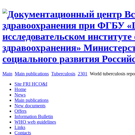
Main
Main publications
Tuberculosis
2301
World tuberculosis repo
Site FRI HCO&I
Home
News
Main publications
New documents
Offers
Information Bulletin
WHO web guidelines
Links
Contacts