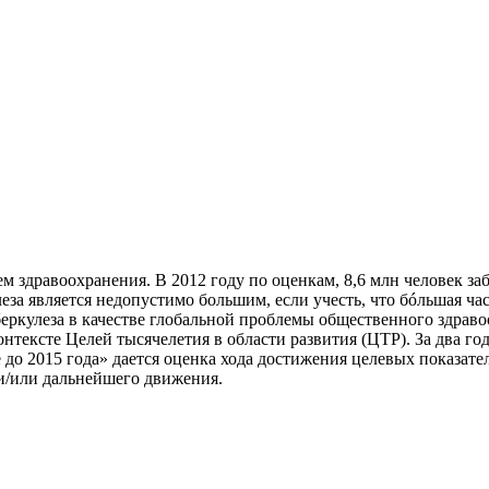
м здравоохранения. В 2012 году по оценкам, 8,6 млн человек заб
а является недопустимо большим, если учесть, что бóльшая част
ркулеза в качестве глобальной проблемы общественного здраво
нтексте Целей тысячелетия в области развития (ЦТР). За два год
 до 2015 года» дается оценка хода достижения целевых показате
и/или дальнейшего движения.