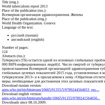
Title (eng.):
World tuberculosis report 2013
Place of the publication (rus.):
Всемирная организация здравоохранения. Женева
Place of the publication (eng.):
World Health Organization. Geneva
Language of the text:
русский (russian)
английский (english)
Number of pages:
124
Abstracts (rus.):
Туберкулез (ТБ) остается одной из основных глобальных пробле
000 ВИЧ-инфицированных людей)1. Число смертей от туберкулез
провозглашения Всемирной организацией здравоохранения тубе
глобальных целевых показателей 2015 года, установленных в ко
туберкулезом 2013» и в прилагаемом к нему «Обратном отсчете
меры, необходимые для достижения этих целевых показателей 
Download russian version:
apps.who.int/iris/bitstream/10665/91355/5/9789244564653_rus....
Download english version:
apps.who.int/iris/bitstream/handle/10665/91355/9789241564656...
Downloads since 08.10.2009: