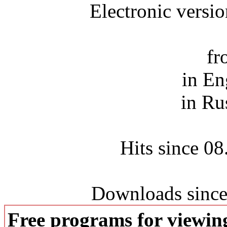
Electronic versi
fr
in En
in Ru
Hits since 0
Downloads since
Free programs for viewi