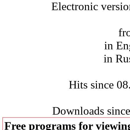
Electronic versi
fr
in En
in Ru
Hits since 0
Downloads since
Free programs for viewi