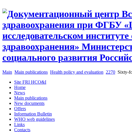
Main
Main publications
Health policy and evaluation
2270
Sixty-f
Site FRI HCO&I
Home
News
Main publications
New documents
Offers
Information Bulletin
WHO web guidelines
Links
Contacts