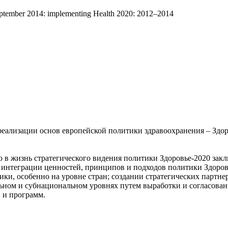
eptember 2014: implementing Health 2020: 2012–2014
реализации основ европейской политики здравоохранения – Здо
в жизнь стратегического видения политики Здоровье-2020 закл
интеграции ценностей, принципов и подходов политики Здоровь
ки, особенно на уровне стран; создании стратегических партн
ьном и субнациональном уровнях путем выработки и согласова
 и программ.