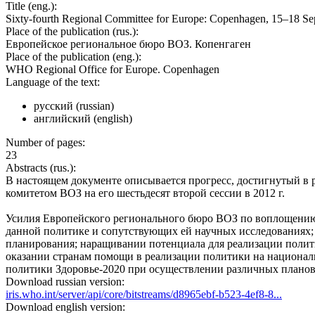
Title (eng.):
Sixty-fourth Regional Committee for Europe: Copenhagen, 15–18 S
Place of the publication (rus.):
Европейское региональное бюро ВОЗ. Копенгаген
Place of the publication (eng.):
WHO Regional Office for Europe. Copenhagen
Language of the text:
русский (russian)
английский (english)
Number of pages:
23
Abstracts (rus.):
В настоящем документе описывается прогресс, достигнутый в 
комитетом ВОЗ на его шестьдесят второй сессии в 2012 г.
Усилия Европейского регионального бюро ВОЗ по воплощению 
данной политике и сопутствующих ей научных исследованиях; 
планирования; наращивании потенциала для реализации полити
оказании странам помощи в реализации политики на национал
политики Здоровье-2020 при осуществлении различных планов
Download russian version:
iris.who.int/server/api/core/bitstreams/d8965ebf-b523-4ef8-8...
Download english version: