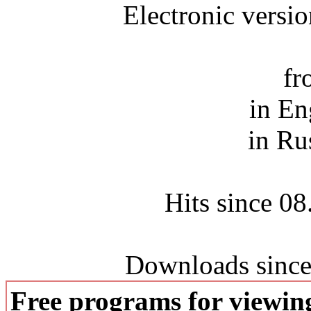
Electronic versi
fr
in En
in Ru
Hits since 0
Downloads since
Free programs for viewi