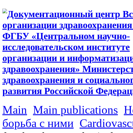
Main
Main publications
Н
борьба с ними
Cardiovascu