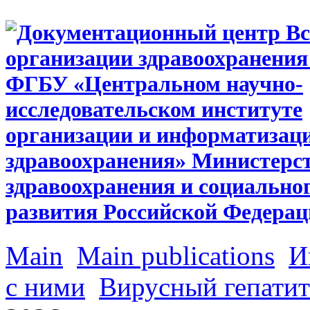
Main
Main publications
И
с ними
Вирусный гепатит