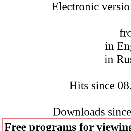
Electronic versi
fr
in En
in Ru
Hits since 0
Downloads since
Free programs for viewi