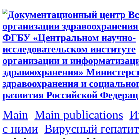
Main
Main publications
И
с ними
Вирусный гепатит