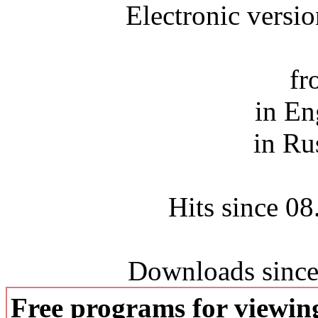
Electronic versi
fr
in En
in Ru
Hits since 0
Downloads since
Free programs for viewi