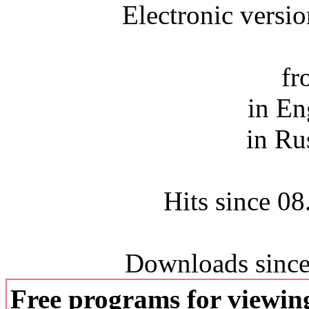
Electronic versi
fr
in En
in Ru
Hits since 0
Downloads since
Free programs for viewi