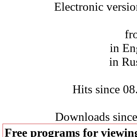
Electronic versi
fr
in En
in Ru
Hits since 0
Downloads since
Free programs for viewi