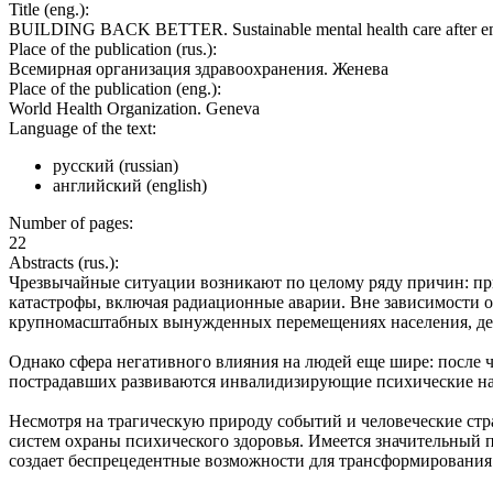
Title (eng.):
BUILDING BACK BETTER. Sustainable mental health care after e
Place of the publication (rus.):
Всемирная организация здравоохранения. Женева
Place of the publication (eng.):
World Health Organization. Geneva
Language of the text:
русский (russian)
английский (english)
Number of pages:
22
Abstracts (rus.):
Чрезвычайные ситуации возникают по целому ряду причин: пр
катастрофы, включая радиационные аварии. Вне зависимости от
крупномасштабных вынужденных перемещениях населения, деф
Однако сфера негативного влияния на людей еще шире: после 
пострадавших развиваются инвалидизирующие психические нар
Несмотря на трагическую природу событий и человеческие ст
систем охраны психического здоровья. Имеется значительный 
создает беспрецедентные возможности для трансформирования 