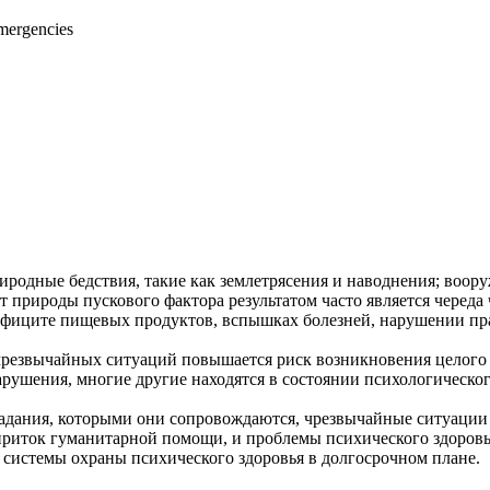
mergencies
иродные бедствия, такие как землетрясения и наводнения; воо
 природы пускового фактора результатом часто является череда 
иците пищевых продуктов, вспышках болезней, нарушении прав
чрезвычайных ситуаций повышается риск возникновения целого 
ушения, многие другие находятся в состоянии психологическог
радания, которыми они сопровождаются, чрезвычайные ситуации
приток гуманитарной помощи, и проблемы психического здоровь
системы охраны психического здоровья в долгосрочном плане.