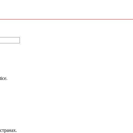
tice.
странах.