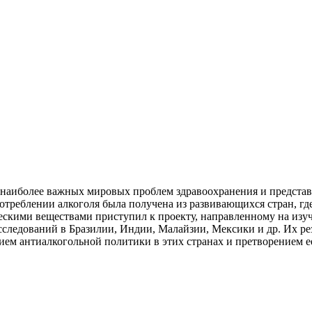
 наиболее важных мировых проблем здравоохранения и представл
треблении алкоголя была получена из развивающихся стран, где
ескими веществами приступил к проекту, направленному на изу
сследований в Бразилии, Индии, Малайзии, Мексики и др. Их ре
ием антиалкогольной политики в этих странах и претворением е