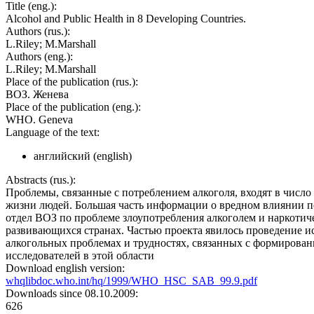
Title (eng.):
Alcohol and Public Health in 8 Developing Countries.
Authors (rus.):
L.Riley; M.Marshall
Authors (eng.):
L.Riley; M.Marshall
Place of the publication (rus.):
ВОЗ. Женева
Place of the publication (eng.):
WHO. Geneva
Language of the text:
английский (english)
Abstracts (rus.):
Проблемы, связанные с потреблением алкоголя, входят в число
жизни людей. Большая часть информации о вредном влиянии по
отдел ВОЗ по проблеме злоупотребления алкоголем и наркотич
развивающихся странах. Частью проекта явилось проведение и
алкогольных проблемах и трудностях, связанных с формирован
исследователей в этой области
Download english version:
whqlibdoc.who.int/hq/1999/WHO_HSC_SAB_99.9.pdf
Downloads since 08.10.2009:
626