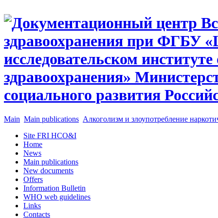
Main
Main publications
Алкоголизм и злоупотребление наркоти
Site FRI HCO&I
Home
News
Main publications
New documents
Offers
Information Bulletin
WHO web guidelines
Links
Contacts