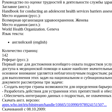
Руководство по оценке трудностей в деятельности службы здра
Заглавие (англ.):
Handbook for conducting an adolescent health services barriers ass
Место издания (русс.):
Всемирная организация здравоохранения. Женева
Место издания (англ.):
World Health Organization. Geneva
Язык текста:
английский (english)
Количество страниц:
142
Реферат (русс.):
Первый шаг для достижения всеобщего охвата подростков услу
доступа к медицинской помощи и какие наиболее значительные
основное внимание уделяется неблагополучным подросткам; ра
для выполнения этих задач на национальном и субнационально
документе рассмотрены три задачи:
- Создать внутри страны возможности для определения барьер
- Разработать действия для устранения этих препятствий и о
- Обеспечить интеграцию данных о подростках, не охваченны
Скачать англ. версию:
apps.who.int/iris/bitstream/handle/10665/310990/978924151507...
Cкачиваний с 08.10.2009: