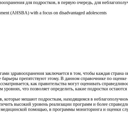
воохранения для подростков, в первую очередь, для неблагопол
essment (AHSBA) with a focus on disadvantaged adolescents
гами здравоохранения заключается в том, чтобы каждая страна 
 барьеры препятствуют этому. В данном справочнике по оценке
ссматривается, как правительства могут оценивать справедливо
м уровнях, что позволяет определить, какие подростки остают
ов, которые мешают подросткам, находящимся в неблагополучном
беспечить высокий уровень реализации программ и более справе
х медицинской помощью, в программы мониторинга и оценки слу