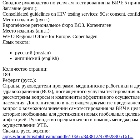
Сводное руководство по услугам тестирования на ВИЧ: 5 принц
Заглавие (англ.):
Consolidated guidelines on HIV testing services: 5Cs: consent, confide
Место издания (русс.):
Европейское региональное бюро ВОЗ. Копенгаген
Место издания (англ.):
WHO Regional Office for Europe. Copenhagen
Язык текста:
русский (russian)
английский (english)
Количество страниц:
189
Реферат (русс.):
Страны, руководители программ, медицинские работники и др
здравоохранения (‎ВОЗ)‎, посвященного услугам тестирования
рассмотрены вопросы и компоненты эффективного осуществлен
населения. Дополнительно в настоящем документе представлен
вопрос о возможном значении самотестирования на ВИЧ в целя
которые необходимы для достижения новых глобальных целевы
инфекцией‎. Руководство предназначено в помощь менеджерам 
осуществлении УТВ.
Скачать русс. версию:
apps.who.int/iris/bitstream/handle/10665/343812/978928905161...