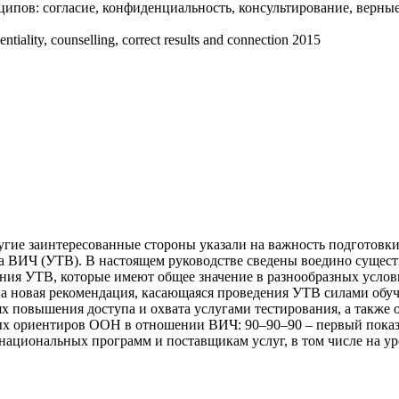
ипов: согласие, конфиденциальность, консультирование, верные
ntiality, counselling, correct results and connection 2015
угие заинтересованные стороны указали на важность подготовк
 на ВИЧ (‎УТВ)‎. В настоящем руководстве сведены воедино сущ
ия УТВ, которые имеют общее значение в разнообразных услов
а новая рекомендация, касающаяся проведения УТВ силами обуч
х повышения доступа и охвата услугами тестирования, а также 
х ориентиров ООН в отношении ВИЧ: 90–90–90 – первый показа
национальных программ и поставщикам услуг, в том числе на ур