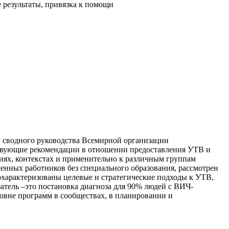
 результаты, привязка к помощи
и сводного руководства Всемирной организации
ествующие рекомендации в отношении предоставления УТВ и
иях, контекстах и применительно к различным группам
енных работников без специального образования, рассмотрен
охарактеризованы целевые и стратегические подходы к УТВ,
тель –это постановка диагноза для 90% людей с ВИЧ-
овне программ в сообществах, в планировании и