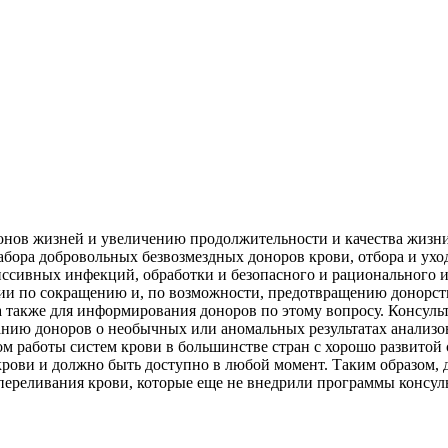
нов жизней и увеличению продолжительности и качества жизни
набора добровольных безвозмездных доноров крови, отбора и ухо
иссивных инфекций, обработки и безопасного и рационального 
гии по сокращению и, по возможности, предотвращению донорств
 также для информирования доноров по этому вопросу. Консуль
анию доноров о необычных или аномальных результатах анализ
м работы систем крови в большинстве стран с хорошо развитой
 крови и должно быть доступно в любой момент. Таким образом,
 переливания крови, которые еще не внедрили программы консул