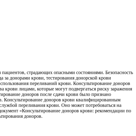
 пациентов, страдающих опасными состояниями. Безопасность
да за донорами крови, тестирования донорской крови
использования переливаний крови. Консультирование доноров
а крови лицами, которые могут подвергаться риску заражения
тирование доноров после сдачи крови было признано
ов. Консультирование доноров крови квалифицированным
 службой переливания крови. Оно может потребоваться на
 документ «Консультирование доноров крови: рекомендации по
ьтирования доноров.