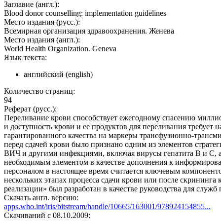
Заглавие (англ.):
Blood donor counselling: implementation guidelines
Место издания (русс.):
Всемирная организация здравоохранения. Женева
Место издания (англ.):
World Health Organization. Geneva
Язык текста:
английский (english)
Количество страниц:
94
Реферат (русс.):
Переливание крови способствует ежегодному спасению миллио
и доступность крови и ее продуктов для переливания требует 
гарантированного качества на маркеры трансфузионно-трансм
перед сдачей крови было признано одним из элементов страте
ВИЧ и другими инфекциями, включая вирусы гепатита В и С, а
необходимым элементом в качестве дополнения к информиров
персоналом в настоящее время считается ключевым компоненто
нескольких этапах процесса сдачи крови или после скрининга
реализации» был разработан в качестве руководства для служб
Скачать англ. версию:
apps.who.int/iris/bitstream/handle/10665/163001/978924154855...
Cкачиваний с 08.10.2009: