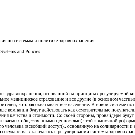
рия по системам и политике здравоохранения
Systems and Policies
темы здравоохранения, основанной на принципах регулируемой 
ельное медицинское страхование и все другие (в основном частн
ителей, которая охватывает все население. В новой системе по
ые компании будут действовать как осмотрительные покупатели
ния качества и стоимости. Со своей стороны, провайдеры буду
называемых общественными ценностями) этой «рыночной реформ
 человека (всеобщий доступ)., основанную на солидарности и 
государства заключалась в регулировании системы здравоохран