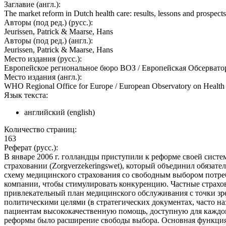
Заглавие (англ.):
The market reform in Dutch health care: results, lessons and prospects
Авторы (под ред.) (русс.):
Jeurissen, Patrick & Maarse, Hans
Авторы (под ред.) (англ.):
Jeurissen, Patrick & Maarse, Hans
Место издания (русс.):
Европейское региональное бюро ВОЗ / Европейская Обсервато
Место издания (англ.):
WHO Regional Office for Europe / European Observatory on Health 
Язык текста:
английский (english)
Количество страниц:
163
Реферат (русс.):
В январе 2006 г. голландцы приступили к реформе своей сис
страховании (Zorgverzekeringswet), который объединил обязат
схему медицинского страхования со свободным выбором потреб
компании, чтобы стимулировать конкуренцию. Частные страхов
привлекательный план медицинского обслуживания с точки зре
политическими целями (в стратегических документах, часто 
пациентам высококачественную помощь, доступную для каждого
реформы было расширение свободы выбора. Основная функция 