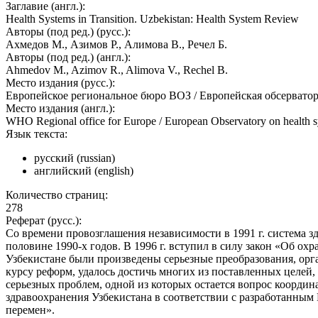
Заглавие (англ.):
Health Systems in Transition. Uzbekistan: Health System Review
Авторы (под ред.) (русс.):
Ахмедов М., Азимов Р., Алимова В., Речел Б.
Авторы (под ред.) (англ.):
Ahmedov M., Azimov R., Alimova V., Rechel B.
Место издания (русс.):
Европейское региональное бюро ВОЗ / Европейская обсерватор
Место издания (англ.):
WHO Regional office for Europe / European Observatory on health s
Язык текста:
русский (russian)
английский (english)
Количество страниц:
278
Реферат (русс.):
Со времени провозглашения независимости в 1991 г. система 
половине 1990-х годов. В 1996 г. вступил в силу закон «Об ох
Узбекистане были произведены серьезные преобразования, ор
курсу реформ, удалось достичь многих из поставленных целей,
серьезных проблем, одной из которых остается вопрос координ
здравоохранения Узбекистана в соответствии с разработанным
перемен».