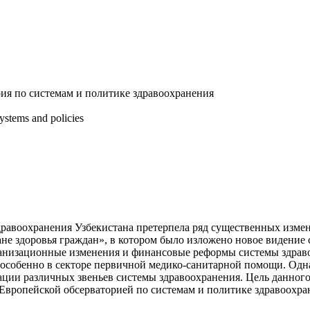
ия по системам и политике здравоохранения
ystems and policies
здравоохранения Узбекистана претерпела ряд существенных изме
ране здоровья граждан», в котором было изложено новое видение
ганизационные изменения и финансовые реформы системы здраво
 особенно в секторе первичной медико-санитарной помощи. Одна
ации различных звеньев системы здравоохранения. Цель данного
 Европейской обсерваторией по системам и политике здравоохр