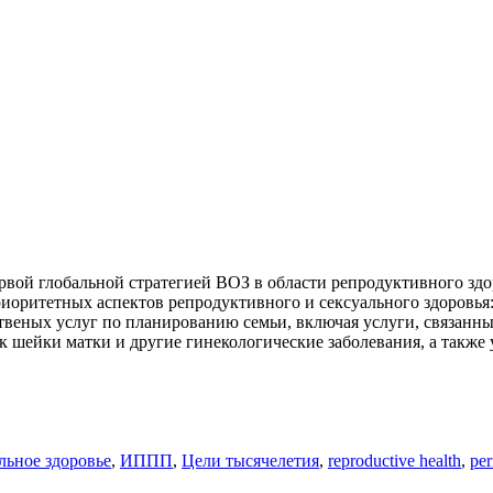
ервой глобальной стратегией ВОЗ в области репродуктивного зд
приоритетных аспектов репродуктивного и сексуального здоровь
еных услуг по планированию семьи, включая услуги, связанные
шейки матки и другие гинекологические заболевания, а также у
льное здоровье
,
ИППП
,
Цели тысячелетия
,
reproductive health
,
per