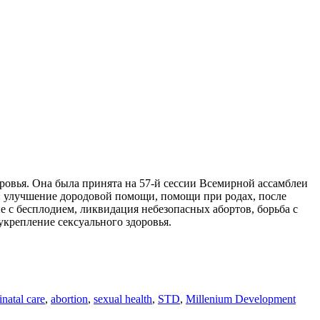
оровья. Она была принята на 57-й сессии Всемирной ассамблеи
я: улучшение дородовой помощи, помощи при родах, после
 с бесплодием, ликвидация небезопасных абортов, борьба с
крепление сексуального здоровья.
inatal care
,
abortion
,
sexual health
,
STD
,
Millenium Development