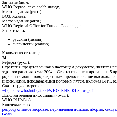
Заглавие (англ.):
WHO Reproductive health strategy
Место издания (русс.):
ВОЗ. Женева
Место издания (англ.):
WHO Regional Office for Europe. Copenhagen
Язык текста:
русский (russian)
английский (english)
Количество страниц:
34
Реферат (русс.):
Стратегия, представленная в настоящем документе, является п
здравоохранения в мае 2004 г. Стратегия ориентирована на 5 
родов и помощи новорожденным, предоставление высококачеств
инфекциями, передаваемыми половым путем, включая ВИЧ, рак 
Скачать русс. версию:
whqlibdoc.who.int/hq/2004/WHO_RHR_04.8_rus.pdf
Дополнительная информация (русс.):
WHO/RHR/04.8
Ключевые слова:
репродуктивное здоровье
,
перинальная помощь
,
аборты
,
сексуа
Goals