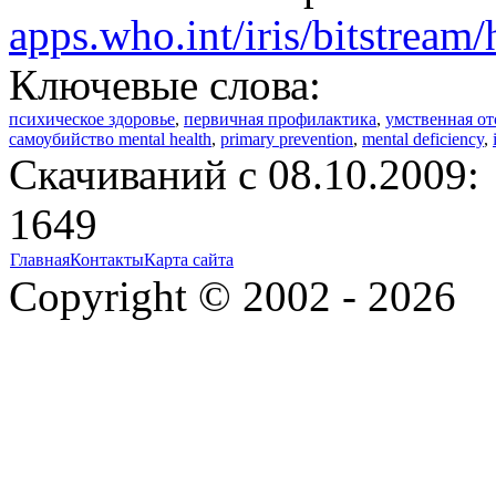
apps.who.int/iris/bitstrea
Ключевые слова:
психическое здоровье
,
первичная профилактика
,
умственная от
самоубийство mental health
,
primary prevention
,
mental deficiency
,
Cкачиваний с 08.10.2009:
1649
Главная
Контакты
Карта сайта
Copyright © 2002 - 2026