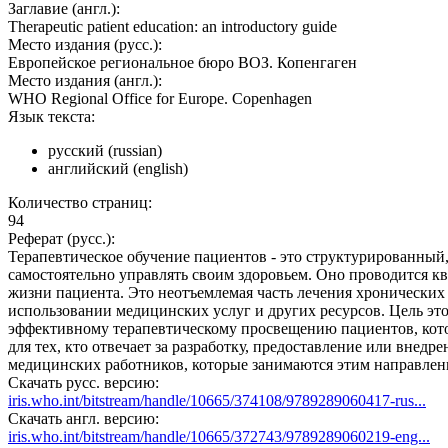
Заглавие (англ.):
Therapeutic patient education: an introductory guide
Место издания (русс.):
Европейское региональное бюро ВОЗ. Копенгаген
Место издания (англ.):
WHO Regional Office for Europe. Copenhagen
Язык текста:
русский (russian)
английский (english)
Количество страниц:
94
Реферат (русс.):
Терапевтическое обучение пациентов - это структурированный
самостоятельно управлять своим здоровьем. Оно проводится к
жизни пациента. Это неотъемлемая часть лечения хронических
использовании медицинских услуг и других ресурсов. Цель это
эффективному терапевтическому просвещению пациентов, котор
для тех, кто отвечает за разработку, предоставление или вне
медицинских работников, которые занимаются этим направлен
Скачать русс. версию:
iris.who.int/bitstream/handle/10665/374108/9789289060417-rus...
Скачать англ. версию:
iris.who.int/bitstream/handle/10665/372743/9789289060219-eng...