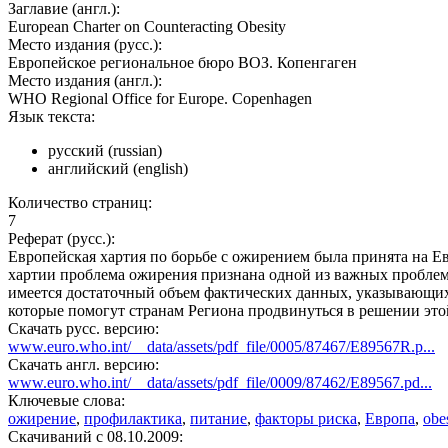
Заглавие (англ.):
European Charter on Counteracting Obesity
Место издания (русс.):
Европейское региональное бюро ВОЗ. Копенгаген
Место издания (англ.):
WHO Regional Office for Europe. Copenhagen
Язык текста:
русский (russian)
английский (english)
Количество страниц:
7
Реферат (русс.):
Европейская хартия по борьбе с ожирением была принята на Ев
хартии проблема ожирения признана одной из важных проблем 
имеется достаточный объем фактических данных, указывающих
которые помогут странам Региона продвинуться в решении эт
Скачать русс. версию:
www.euro.who.int/__data/assets/pdf_file/0005/87467/E89567R.p...
Скачать англ. версию:
www.euro.who.int/__data/assets/pdf_file/0009/87462/E89567.pd...
Ключевые слова:
ожирение
,
профилактика
,
питание
,
факторы риска
,
Европа
,
obe
Cкачиваний с 08.10.2009: