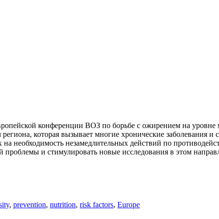
ропейской конференции ВОЗ по борьбе с ожирением на уровне ми
региона, которая вызывает многие хронические заболевания и 
 на необходимость незамедлительных действий по противодейс
ой проблемы и стимулировать новые исследования в этом напра
sity
,
prevention
,
nutrition
,
risk factors
,
Europe