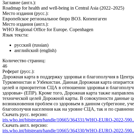
Заглавие (англ.):
Roadmap for health and well-being in Central Asia (‎2022–2025)
Место издания (русс.):
Европейское региональное бюро ВОЗ. Копенгаген
Место издания (англ.):
WHO Regional Office for Europe. Copenhagen
Язык текста:
русский (russian)
английский (english)
Количество страниц:
46
Реферат (русс.):
Дорожная карта в поддержку здоровья и благополучия в Центр
Туркменистан и Узбекистан. Данная Дорожная карта опираетс
целей и приоритетов СЦА в отношении здоровья и благополуч
здоровья» (‎ЕПР)‎. Кроме того, Дорожная карта также направл
технической целей Дорожной карты. В совокупности данные ц
возникновения проблем со здоровьем в данном субрегионе, уч
благополучия населения как на уровне СЦА, так и по сравне
Скачать русс. версию:
iris.who.int/bitstream/handle/10665/364331/WHO-EURO-2022-590..
Скачать англ. версию:
iris.who.int/bitstream/handle/10665/364330/WHO-EURO-2022-590..