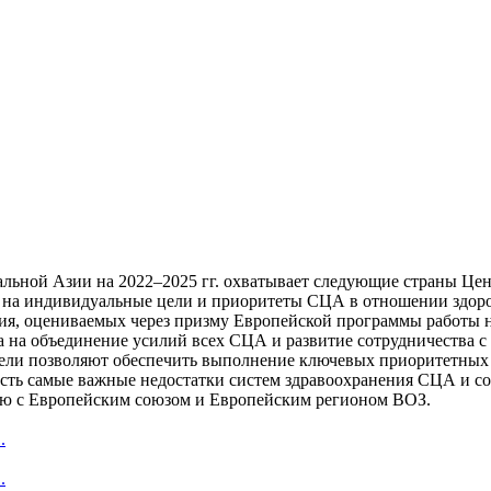
альной Азии на 2022–2025 гг. охватывает следующие страны Цен
я на индивидуальные цели и приоритеты СЦА в отношении здоро
ия, оцениваемых через призму Европейской программы работы н
ена на объединение усилий всех СЦА и развитие сотрудничества
ели позволяют обеспечить выполнение ключевых приоритетных 
есть самые важные недостатки систем здравоохранения СЦА и со
нию с Европейским союзом и Европейским регионом ВОЗ.
.
.