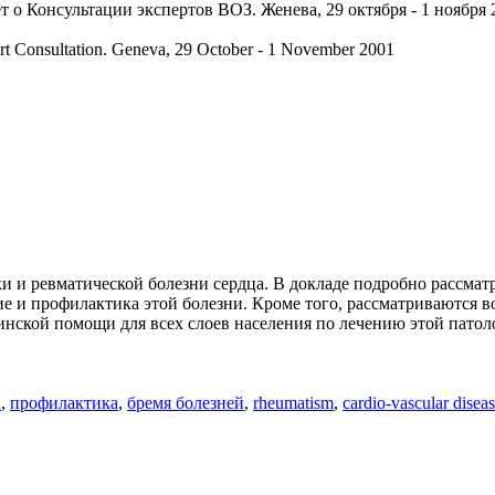
 о Консультации экспертов ВОЗ. Женева, 29 октября - 1 ноября 2
rt Consultation. Geneva, 29 October - 1 November 2001
 и ревматической болезни сердца. В докладе подробно рассматр
ие и профилактика этой болезни. Кроме того, рассматриваются 
нской помощи для всех слоев населения по лечению этой патол
а
,
профилактика
,
бремя болезней
,
rheumatism
,
cardio-vascular disea