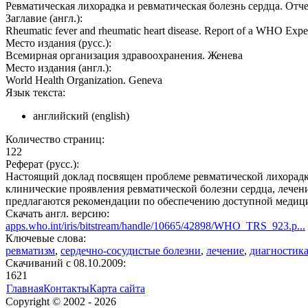
Ревматическая лихорадка и ревматическая болезнь сердца. Отчет
Заглавие (англ.):
Rheumatic fever and rheumatic heart disease. Report of a WHO Expe
Место издания (русс.):
Всемирная организация здравоохранения. Женева
Место издания (англ.):
World Health Organization. Geneva
Язык текста:
английский (english)
Количество страниц:
122
Реферат (русс.):
Настоящий доклад посвящен проблеме ревматической лихорадки
клинические проявления ревматической болезни сердца, лечен
предлагаются рекомендации по обеспечению доступной медици
Скачать англ. версию:
apps.who.int/iris/bitstream/handle/10665/42898/WHO_TRS_923.p...
Ключевые слова:
ревматизм
,
сердечно-сосудистые болезни
,
лечение
,
диагностик
Cкачиваний с 08.10.2009:
1621
Главная
Контакты
Карта сайта
Copyright © 2002 - 2026