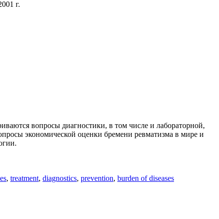
001 г.
иваются вопросы диагностики, в том числе и лабораторной,
вопросы экономической оценки бремени ревматизма в мире и
огии.
ses
,
treatment
,
diagnostics
,
prevention
,
burden of diseases