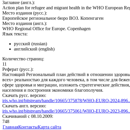
Заглавие (англ.):
Action plan for refugee and migrant health in the WHO European R
Место издания (русс.):
Европейское региональное бюро ВОЗ. Копенгаген
Место издания (англ.):
WHO Regional Office for Europe. Copenhagen
Язык текста:
русский (russian)
английский (english)
Количество страниц:
11
Реферат (русс.):
Настоящий Региональный план действий в отношении здоровья 
всех» реальностью для каждого человека, в том числе для беж
сфере здоровья и миграции, изложить стратегические действи
населения и построения экономики благополучия.
Скачать русс. версию:
iris.who.int/bitstream/handle/10665/375878/WHO-EURO-2024-896..
Скачать англ. версию:
iris.who.int/bitstream/handle/10665/375061/WHO-EURO-2023-896..
Cкачиваний с 08.10.2009:
748
Главная
Контакты
Карта сайта