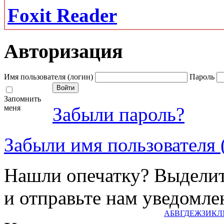
Foxit Reader
Авторизация
Имя пользователя (логин)
Пароль
Запомнить
меня
Забыли пароль?
Забыли имя пользователя 
Нашли опечатку? Выделите
и отправьте нам уведомле
А
Б
В
Г
Д
Е
Ж
З
И
К
Л