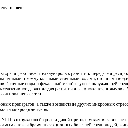
he environment
 факторы играют значительную роль в развитии, передаче и рас
льничными и коммунальными сточными водами, сточными водами
сов. Сточные воды и фекальный ил образуют в окружающей сре
ать селективное давление для развития и размножения штаммов 
сов пока неизвестен.
ных препаратов, а также воздействие других микробных стресс
ивости микроорганизмов.
и УПП в окружающей среде и дикой природе может выявить резе
 самым снижая бремя инфекционных болезней среди людей, жив