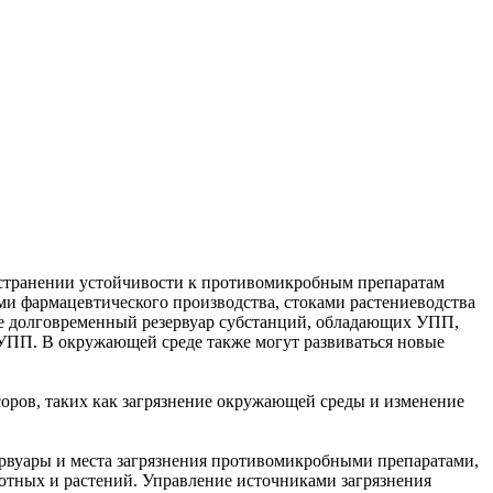
пространении устойчивости к противомикробным препаратам
 фармацевтического производства, стоками растениеводства
де долговременный резервуар субстанций, обладающих УПП,
с УПП. В окружающей среде также могут развиваться новые
оров, таких как загрязнение окружающей среды и изменение
рвуары и места загрязнения противомикробными препаратами,
отных и растений. Управление источниками загрязнения