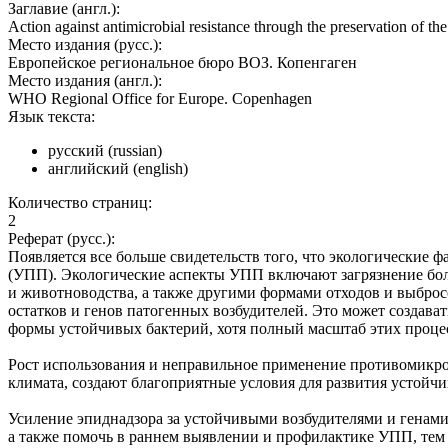
Заглавие (англ.):
Action against antimicrobial resistance through the preservation of t
Место издания (русс.):
Европейское региональное бюро ВОЗ. Копенгаген
Место издания (англ.):
WHO Regional Office for Europe. Copenhagen
Язык текста:
русский (russian)
английский (english)
Количество страниц:
2
Реферат (русс.):
Появляется все больше свидетельств того, что экологические
(УПП). Экологические аспекты УПП включают загрязнение бо
и животноводства, а также другими формами отходов и выбро
остатков и генов патогенных возбудителей. Это может создав
формы устойчивых бактерий, хотя полный масштаб этих процес
Рост использования и неправильное применение противомикроб
климата, создают благоприятные условия для развития устойч
Усиление эпиднадзора за устойчивыми возбудителями и генам
а также помочь в раннем выявлении и профилактике УПП, тем