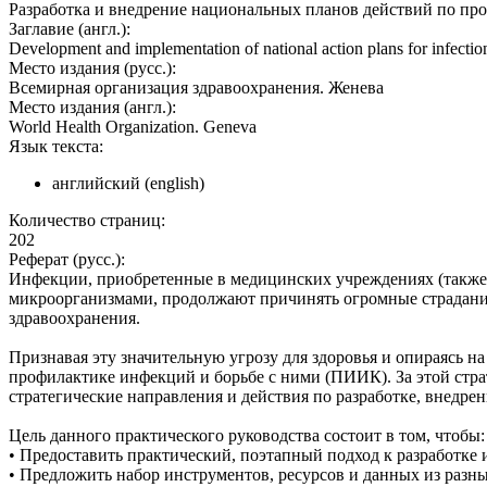
Разработка и внедрение национальных планов действий по про
Заглавие (англ.):
Development and implementation of national action plans for infection
Место издания (русс.):
Всемирная организация здравоохранения. Женева
Место издания (англ.):
World Health Organization. Geneva
Язык текста:
английский (english)
Количество страниц:
202
Реферат (русс.):
Инфекции, приобретенные в медицинских учреждениях (также
микроорганизмами, продолжают причинять огромные страдания
здравоохранения.
Признавая эту значительную угрозу для здоровья и опираясь н
профилактике инфекций и борьбе с ними (ПИИК). За этой стр
стратегические направления и действия по разработке, внедр
Цель данного практического руководства состоит в том, чтобы:
• Предоставить практический, поэтапный подход к разработк
• Предложить набор инструментов, ресурсов и данных из разны