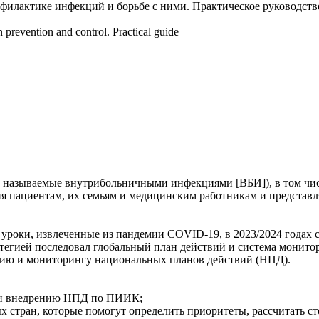
филактике инфекций и борьбе с ними. Практическое руководств
 prevention and control. Practical guide
 называемые внутрибольничными инфекциями [ВБИ]), в том чи
 пациентам, их семьям и медицинским работникам и представл
а уроки, извлеченные из пандемии COVID-19, в 2023/2024 годах 
атегией последовал глобальный план действий и система мони
ению и мониторингу национальных планов действий (НПД).
е и внедрению НПД по ПИИК;
х стран, которые помогут определить приоритеты, рассчитать ст