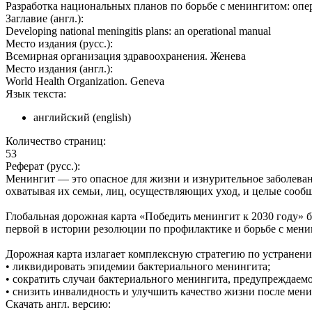
Разработка национальных планов по борьбе с менингитом: опе
Заглавие (англ.):
Developing national meningitis plans: an operational manual
Место издания (русс.):
Всемирная организация здравоохранения. Женева
Место издания (англ.):
World Health Organization. Geneva
Язык текста:
английский (english)
Количество страниц:
53
Реферат (русс.):
Менингит — это опасное для жизни и изнурительное заболевани
охватывая их семьи, лиц, осуществляющих уход, и целые сообщ
Глобальная дорожная карта «Победить менингит к 2030 году» 
первой в истории резолюции по профилактике и борьбе с мени
Дорожная карта излагает комплексную стратегию по устранен
• ликвидировать эпидемии бактериального менингита;
• сократить случаи бактериального менингита, предупреждаемо
• снизить инвалидность и улучшить качество жизни после мен
Скачать англ. версию: