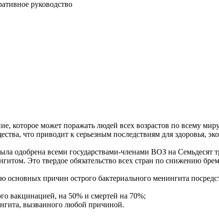
ративное руководство
е, которое может поражать людей всех возрастов по всему миру
ества, что приводит к серьезным последствиям для здоровья, эк
была одобрена всеми государствами-членами ВОЗ на Семьдесят т
нгитом. Это твердое обязательство всех стран по снижению бре
ию основных причин острого бактериального менингита посредс
го вакцинацией, на 50% и смертей на 70%;
ингита, вызванного любой причиной.