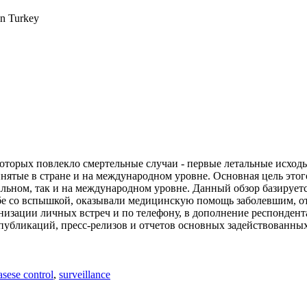
in Turkey
оторых повлекло смертельные случаи - первые летальные исход
ятые в стране и на международном уровне. Основная цель этого
льном, так и на международном уровне. Данный обзор базируетс
бе со вспышкой, оказывали медицинскую помощь заболевшим, от
зации личных встреч и по телефону, в дополнение респондента
 публикаций, пресс-релизов и отчетов основных задействован
asese control
,
surveillance