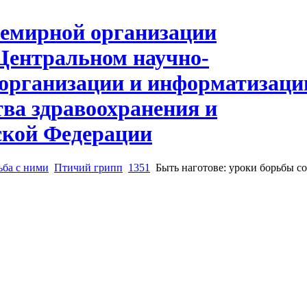
ьба с ними
Птичий грипп
1351
Быть наготове: уроки борьбы с