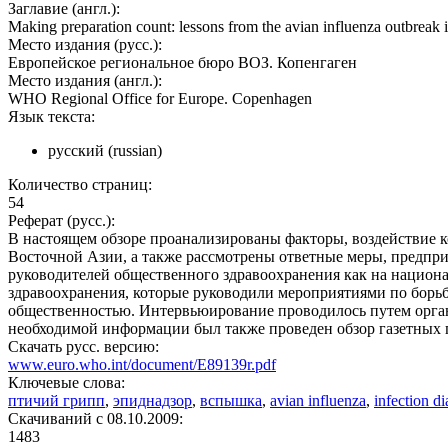
Заглавие (англ.):
Making preparation count: lessons from the avian influenza outbreak 
Место издания (русс.):
Европейское региональное бюро ВОЗ. Копенгаген
Место издания (англ.):
WHO Regional Office for Europe. Copenhagen
Язык текста:
русский (russian)
Количество страниц:
54
Реферат (русс.):
В настоящем обзоре проанализированы факторы, воздействие к
Восточной Азии, а также рассмотрены ответные меры, предприн
руководителей общественного здравоохранения как на национа
здравоохранения, которые руководили мероприятиями по борь
общественностью. Интервьюирование проводилось путем органи
необходимой информации был также проведен обзор газетных
Скачать русс. версию:
www.euro.who.int/document/E89139r.pdf
Ключевые слова:
птичий грипп
,
эпиднадзор
,
вспышка
,
avian influenza
,
infection di
Cкачиваний с 08.10.2009:
1483