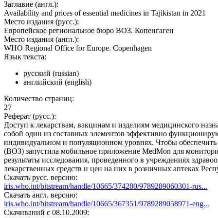
Заглавие (англ.):
Availability and prices of essential medicines in Tajikistan in 2021
Место издания (русс.):
Европейское региональное бюро ВОЗ. Копенгаген
Место издания (англ.):
WHO Regional Office for Europe. Copenhagen
Язык текста:
русский (russian)
английский (english)
Количество страниц:
27
Реферат (русс.):
Доступ к лекарствам, вакцинам и изделиям медицинского назн
собой один из составных элементов эффективно функционирую
индивидуальном и популяционном уровнях. Чтобы обеспечить в
(‎ВОЗ)‎ запустила мобильное приложение MedMon для монитори
результаты исследования, проведенного в учреждениях здраво
лекарственных средств и цен на них в розничных аптеках Рес
Скачать русс. версию:
iris.who.int/bitstream/handle/10665/374280/9789289060301-rus...
Скачать англ. версию:
iris.who.int/bitstream/handle/10665/367351/9789289058971-eng...
Cкачиваний с 08.10.2009: