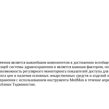
ачения является важнейшим компонентом в достижении всеобщего
щей системы здравоохранения и является важным фактором, оп
озможность регулярного мониторинга показателей доступа для 
нга цен и наличия основных лекарственных средств и изделий м
охранения с использованием инструмента MedMon в течение апре
публики Таджикистан.